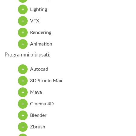
Lighting
VFX
Rendering
Animation
Programmi più usati:
Autocad
3D Studio Max
Maya
Cinema 4D
Blender
Zbrush