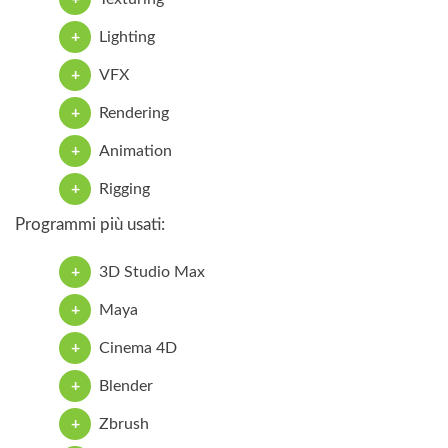
Lighting
VFX
Rendering
Animation
Rigging
Programmi più usati:
3D Studio Max
Maya
Cinema 4D
Blender
Zbrush