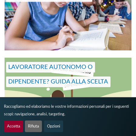
LAVORATORE AUTONOMO O
DIPENDENTE? GUIDA ALLA SCELTA
Raccogliamo ed elaboriamo le vostre informazioni personali per i seguenti
scopi:
navigazione, analisi, targeting
.
Accetta
Rifiuta
Opzioni
SHARE