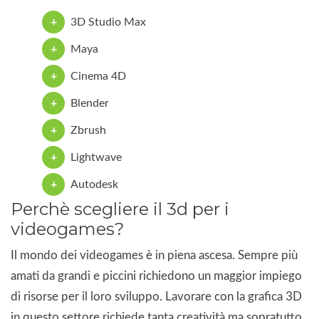
3D Studio Max
Maya
Cinema 4D
Blender
Zbrush
Lightwave
Autodesk
Perchè scegliere il 3d per i
videogames?
Il mondo dei videogames è in piena ascesa. Sempre più
amati da grandi e piccini richiedono un maggior impiego
di risorse per il loro sviluppo. Lavorare con la grafica 3D
in questo settore richiede tanta creatività ma sopratutto